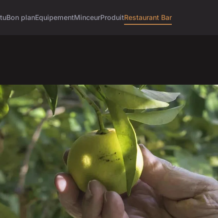
tu
Bon plan
Equipement
Minceur
Produit
Restaurant Bar