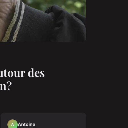
tour des
en?
Antoine
A